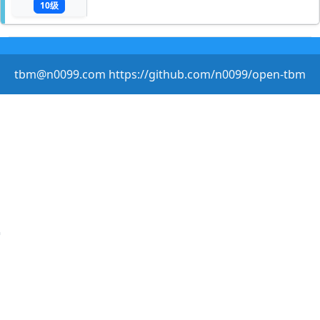
10级
tbm@n0099.com https://github.com/n0099/open-tbm