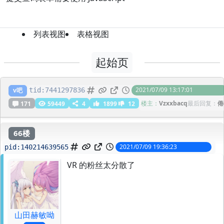
列表视图
表格视图
起始页
vr和asoul粉丝比例对比
2021/07/09 13:17:01
v吧
tid:
7441297836
楼主：
Vzxxbacq
最后回复：
倦
171
59449
4
1899
12
66楼
2021/07/09 19:36:23
pid:
140214639565
VR 的粉丝太分散了
山田赫敏呦