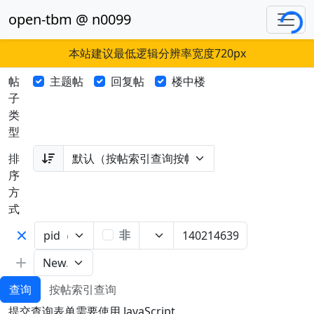
Loading...
open-tbm @ n0099
本站建议最低逻辑分辨率宽度720px
帖
主题帖
回复帖
楼中楼
子
类
型
排
序
方
式
非
查询
按帖索引查询
提交查询表单需要使用 JavaScript