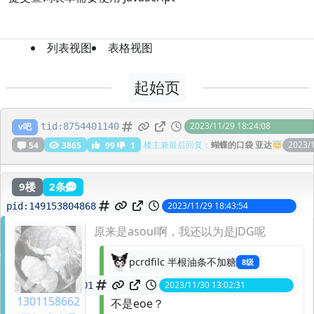
列表视图
表格视图
起始页
梨安暗示asoul是北洋水师
2023/11/29 18:24:08
v吧
tid:
8754401140
楼主兼最后回复：
蝴蝶的口袋 亚达😇
2023/1
54
3865
99
1
9楼
2条
2023/11/29 18:43:54
pid:
149153804868
原来是asoul啊，我还以为是JDG呢
pcrdfilc 半根油条不加糖
8级
2023/11/30 13:02:31
spid:
149159571901
1301158662
不是eoe？