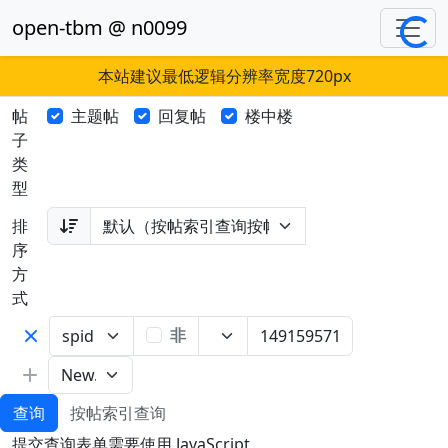
open-tbm @ n0099
Loading.
本站建议最低逻辑分辨率宽度720px
帖
主题帖
回复帖
楼中楼
子
类
型
排
序
方
式
非
查询
按帖索引查询
提交查询表单需要使用 JavaScript