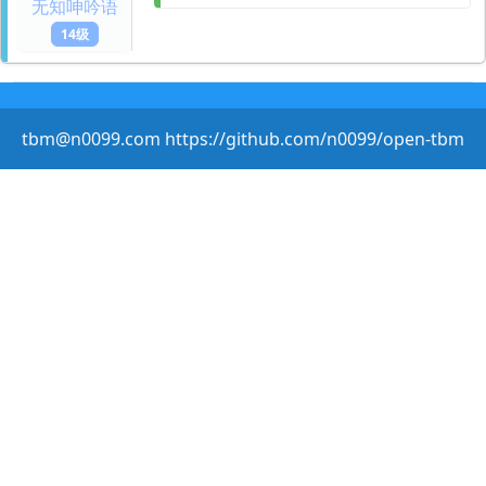
无知呻吟语
14级
tbm@n0099.com https://github.com/n0099/open-tbm