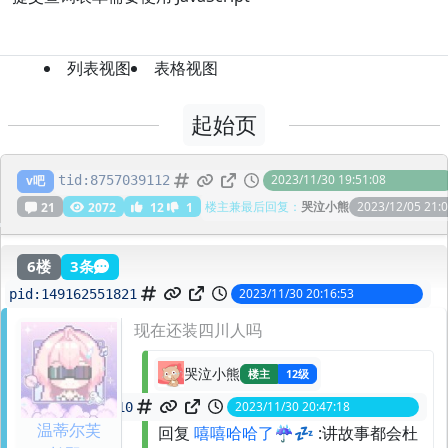
列表视图
表格视图
起始页
刚进直播间就看到贝拉在编故事
2023/11/30 19:51:08
v吧
tid:
8757039112
楼主兼最后回复：
哭泣小熊
2023/12/05 21:0
21
2072
12
1
6楼
3条
2023/11/30 20:16:53
pid:
149162551821
现在还装四川人吗
哭泣小熊
楼主
12级
2023/11/30 20:47:18
spid:
149162746710
温蒂尔芙
回复
嘻嘻哈哈了☔️💤
:讲故事都会杜