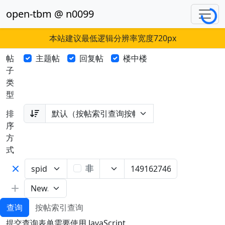
Loading...
open-tbm @ n0099
本站建议最低逻辑分辨率宽度720px
帖
主题帖
回复帖
楼中楼
子
类
型
排
序
方
式
非
查询
按帖索引查询
提交查询表单需要使用 JavaScript