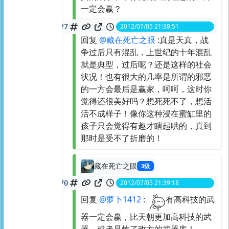
一定会赢？
2012/07/05 21:38:51
spid:
21551753727
回复
@藏在死亡之眼
:真是天真，战
争过后只有混乱，上世纪的十年混乱
就是典型，过后呢？还是这样的社会
状况！也有很大的几率是所谓的邪恶
的一方会最后是赢家，呵呵，这时你
觉得还很美好吗？想死死不了，想活
活不成样子！像你这种浸在蜜缸里的
孩子只会觉得有趣才瞎起哄的，真到
那时是受不了折磨的！
藏在死亡之眼
3级
2012/07/05 21:39:18
spid:
21551771470
回复
@萝卜1412
:
有高科技的武
器一定会赢，比天朝更加高科技的武