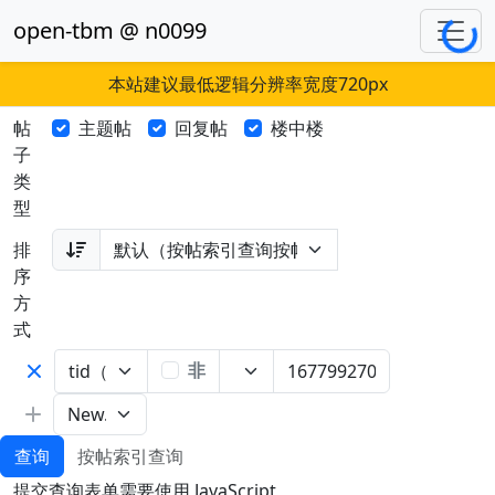
Loading
open-tbm @ n0099
本站建议最低逻辑分辨率宽度720px
帖
主题帖
回复帖
楼中楼
子
类
型
排
序
方
式
非
查询
按帖索引查询
提交查询表单需要使用 JavaScript