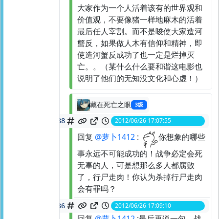
大家作为一个人活着该有的世界观和
价值观，不要像猪一样地麻木的活着
最后任人宰割。而不是唆使大家造河
蟹反，如果做人木有信仰和精神，即
使造河蟹反成功了也一定是烂掉灭
亡。。（某什么什么要和谐这电影也
说明了他们的无知没文化和心虚！）
藏在死亡之眼
3级
2012/06/26 17:07:55
spid:
21228793588
回复
@萝卜1412
:
你想象的哪些
事永远不可能成功的！战争必定会死
无辜的人，可是想那么多人都腐败
了，行尸走肉！你认为杀掉行尸走肉
会有罪吗？
2012/06/26 17:09:10
spid:
21228830936
回复
@萝卜1412
:最后再说一句，战