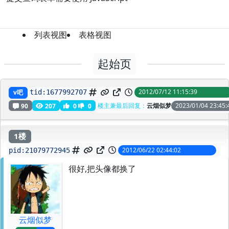
列表视图
表格视图
起始页
刚看完V.
2012/07/12 11:15:39
v吧
tid:
1677992707
楼主兼最后回复：
云烟似梦
2023/01/04 23:45:
90
207
0
0
1楼
2012/06/22 02:44:02
pid:
21079772945
很好,把头像都换了
云烟似梦