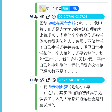
萝卜1412
层主
1级
2012/07/06 08:27:01
spid:
21564355976
回复
@藏在死亡之眼
:唉。。。我脚
着，咱还是先学学V的生活自理能力
比较现实，毕竟他个全身烧伤还被活
体实验得失亿的人，独居，不仅养活
了自己生活还井井有条，明显日常生
活都他一个人做的，还要管好他计划
的“工作”。。我们这些天朝P民，平时
自己的事能像他一样处理得这么清楚
已经实数不易了。。。
2012/07/06 08:37:38
spid:
21564606441
回复
@云烟似梦
:我指文（哔－－
－）之后，其实P民们的智商高了见
识多了，因为大家都知道这社会是河
蟹发展的