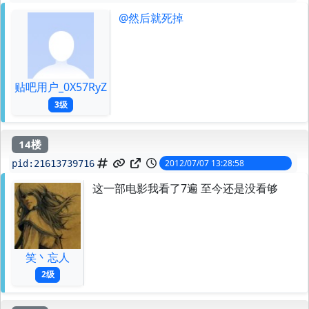
@然后就死掉

贴吧用户_0X57RyZ
3级
14楼
2012/07/07 13:28:58
pid:
21613739716
这一部电影我看了7遍 至今还是没看够
笑丶忘人
2级