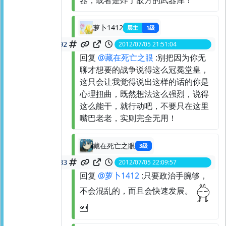
器，或者是炸了敌方的武器库！
萝卜1412
层主
1级
2012/07/05 21:51:04
spid:
21552226292
回复
@藏在死亡之眼
:别把因为你无
聊才想要的战争说得这么冠冕堂皇，
这只会让我觉得说出这样的话的你是
心理扭曲，既然想法这么强烈，说得
这么能干，就行动吧，不要只在这里
嘴巴老老，实则完全无用！
藏在死亡之眼
3级
2012/07/05 22:09:57
spid:
21552954483
回复
@萝卜1412
:只要政治手腕够，
不会混乱的，而且会快速发展。
