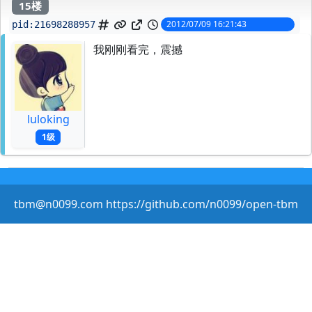
15楼
2012/07/09 16:21:43
pid:
21698288957
我刚刚看完，震撼
luloking
1级
tbm@n0099.com https://github.com/n0099/open-tbm