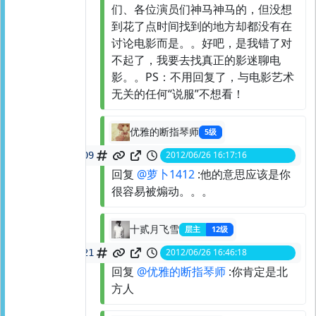
们、各位演员们神马神马的，但没想
到花了点时间找到的地方却都没有在
讨论电影而是。。好吧，是我错了对
不起了，我要去找真正的影迷聊电
影。。PS：不用回复了，与电影艺术
无关的任何“说服”不想看！
优雅的断指琴师
5级
2012/06/26 16:17:16
spid:
21227279609
回复
@萝卜1412
:他的意思应该是你
很容易被煽动。。。
十贰月飞雪
层主
12级
2012/06/26 16:46:18
spid:
21228136021
回复
@优雅的断指琴师
:你肯定是北
方人