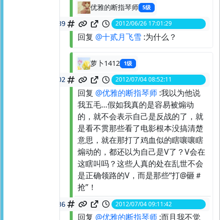
优雅的断指琴师
5级
2012/06/26 17:01:29
spid:
21228597989
回复
@十贰月飞雪
:为什么？
萝卜1412
1级
2012/07/04 08:52:11
spid:
21487840602
回复
@优雅的断指琴师
:我以为他说
我五毛…假如我真的是容易被煽动
的，就不会表示自己是反战的了，就
是看不贯那些看了电影根本没搞清楚
意思，就在那打了鸡血似的瞎嚷嚷瞎
煽动的，都还以为自己是V了？V会在
这瞎叫吗？这些人真的处在乱世不会
是正确领路的V，而是那些“打@砸＃
抢”！
2012/07/04 09:11:42
spid:
21488299536
回复
@优雅的断指琴师
:而且我不觉