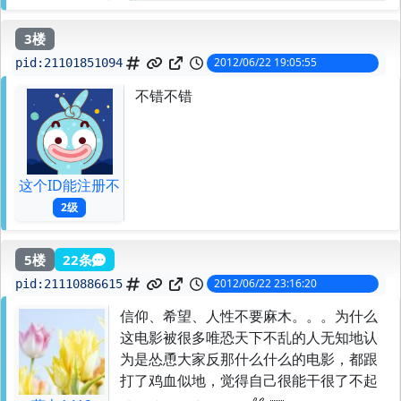
3楼
2012/06/22 19:05:55
pid:
21101851094
不错不错
这个ID能注册不
2级
5楼
22条
2012/06/22 23:16:20
pid:
21110886615
信仰、希望、人性不要麻木。。。为什么
这电影被很多唯恐天下不乱的人无知地认
为是怂恿大家反那什么什么的电影，都跟
打了鸡血似地，觉得自己很能干很了不起