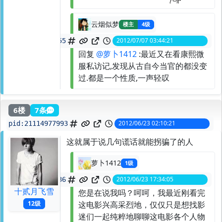
云烟似梦
楼主
4级
2012/07/07 03:44:21
spid:
21600439055
回复
@萝卜1412
:最近又在看康熙微
服私访记,发现从古自今当官的都没变
过.都是一个性质,一声轻叹
6楼
7条
2012/06/23 02:10:21
pid:
21114977993
这就属于说几句谎话就能拐骗了的人
萝卜1412
1级
2012/06/23 17:34:05
spid:
21132791936
十贰月飞雪
您是在说我吗？呵呵，我最近刚看完
这电影兴高采烈地，仅仅只是想找影
12级
迷们一起纯粹地聊聊这电影各个人物