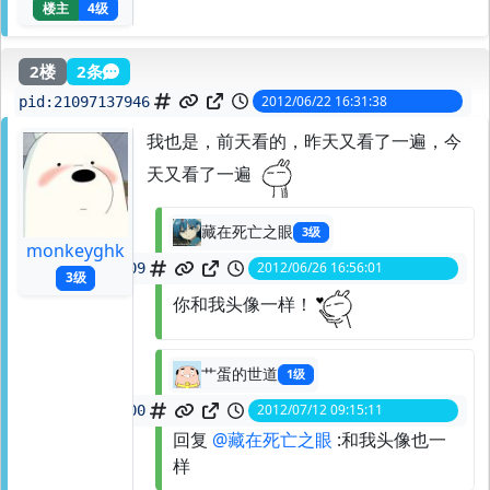
楼主
4级
2楼
2条
2012/06/22 16:31:38
pid:
21097137946
我也是，前天看的，昨天又看了一遍，今
天又看了一遍
藏在死亡之眼
3级
monkeyghk
2012/06/26 16:56:01
spid:
21228429809
3级
你和我头像一样！
艹蛋的世道
1级
2012/07/12 09:15:11
spid:
21792434800
回复
@藏在死亡之眼
:和我头像也一
样