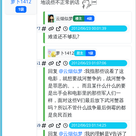
萝卜1412
地说些不正常的话

1级
云烟似梦
楼主
4级
2012/06/23 00:01:39
spid:
21112400777
难道还不够乱?
萝卜1412
层主
1级
2012/06/23 01:07:06
spid:
21114066461
回复
@云烟似梦
:我指那些说看了这
电影，就想要战河蟹争的，战河蟹争
是罪恶的。。。而且某什么什么的要
是出手会和电影里的那些军人们一
样，面对这些V们最后放下武河蟹器
吗？所以不管什么战争最后倒霉的都
是良民百姓
2012/06/23 01:14:25
spid:
21114205169
回复
@云烟似梦
:我的理解是V告诉了