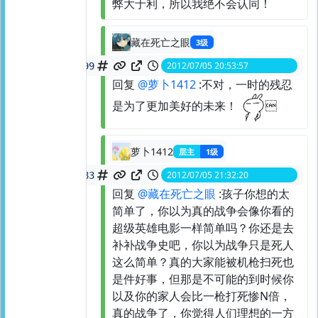
弊大于利，所以我绝不会认同！
藏在死亡之眼
3级
2012/07/05 20:53:57
spid:
21550021599
回复
@萝卜1412
:不对，一时的残忍
是为了更加美好的未来！

萝卜1412
层主
1级
2012/07/05 21:32:20
spid:
21551501683
回复
@藏在死亡之眼
:孩子你想的太
简单了，你以为真的战争会像你看的
超级英雄电影一样简单吗？你还是去
补补战争史吧，你以为战争只是死人
这么简单？真的大家能被机枪扫死也
是件好事，但那是不可能的到时候你
以及你的家人会比一枪打死惨N倍，
真的战争了，你觉得人们理想的一方