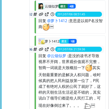
云烟似梦
楼主
4级
2012/07/06 08:51:45
spid:
21564961902
回复
@萝卜1412
:意思是以前P名没智
商

萝卜1412
层主
1级
2012/07/06 21:59:36
spid:
21592273986
回复
@云烟似梦
:是没的读书才导致
视界不开阔，世界观价值观不完整，
智商一词就是大致概括一下
其实
天朝最重要的是解决人权问题，啥时
候真的把人民利益放第一位了，P民
成了有绝对人权的公民了就好了，这
样的天朝生活生活还是不错的，其实
说白了领导们都是给人民打工的，可
现在好像倒过来了。。。
