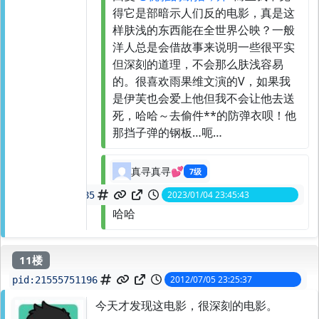
得它是部暗示人们反的电影，真是这
样肤浅的东西能在全世界公映？一般
洋人总是会借故事来说明一些很平实
但深刻的道理，不会那么肤浅容易
的。很喜欢雨果维文演的V，如果我
是伊芙也会爱上他但我不会让他去送
死，哈哈～去偷件**的防弹衣呗！他
那挡子弹的钢板…呃…
真寻真寻💕
7级
2023/01/04 23:45:43
spid:
146511539785
哈哈
11楼
2012/07/05 23:25:37
pid:
21555751196
今天才发现这电影，很深刻的电影。