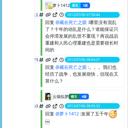
萝卜1412
层主
1级
2012/07/06 07:58:44
spid:
21563758711
回复
@藏在死亡之眼
:哪里没有混乱
了？十年的动乱是什么？谁能保证只
会停滞发展的乱世不重现？再说战后
重建和人民心理重建也是需要很长时
间的
2012/07/06 08:04:37
spid:
21563874173
回复
@藏在死亡之眼
:。。。我们也
经历了战争，也发展很快，但现在又
算什么？
云烟似梦
楼主
4级
2012/07/06 08:05:33
spid:
21563892463
回复
@萝卜1412
:发展了五千年
