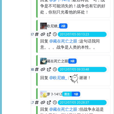
争是不可能消失的！战争也有它的好
处，你别只光看他的坏处！
欧尼糖_
2级
2012/07/05 00:13:23
spid:
21517813387
回复
@藏在死亡之眼
:这句话我同
意。。。战争是人类的本性。。
藏在死亡之眼
3级
2012/07/05 09:33:48
spid:
21526553308
回复
@欧尼糖_
:
谢谢！
萝卜1412
层主
1级
2012/07/05 20:28:37
spid:
21549066217
回复
@藏在死亡之眼
:但战争永远是