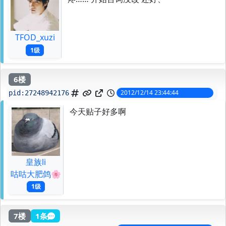
TFOD_xuzi
1级
6楼
2012/12/14 23:44:44
pid:
27248942176
今天贴子好多啊
皇族li
咕咕大肥鸽🌸
1级
7楼
1条