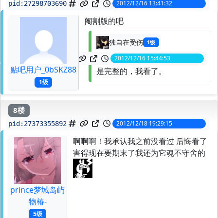
2012/12/16 13:41:32
pid:
27298703690
阉割版的吧
独自在受伤
1级
2012/12/16 15:44:53
spid:
27302591001
贴吧用户_0bSKZ88
是完整的，我看了。
1级
8楼
2012/12/18 19:29:15
pid:
27373355892
啊啊啊！我承认我之前没看过 后悔看了
害得现在要期末了我还为它魂不守舍的
prince梦城岛屿
物椿-
5级