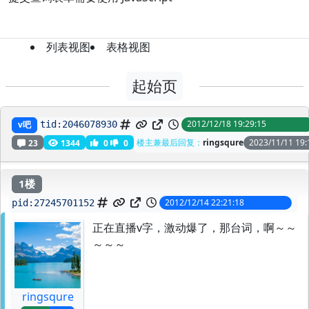
列表视图
表格视图
起始页
我擦，央视真的在放
2012/12/18 19:29:15
v吧
tid:
2046078930
楼主兼最后回复：
ringsqure
2023/11/11 19:
23
1344
0
0
1楼
2012/12/14 22:21:18
pid:
27245701152
正在直播v字，激动爆了，那台词，啊～～
～～～
ringsqure