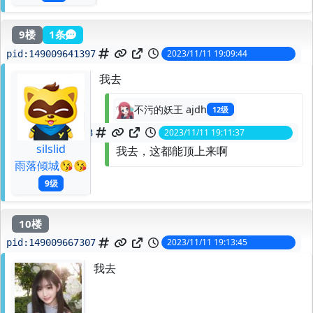
9楼
1条
2023/11/11 19:09:44
pid:
149009641397
我去
不污的妖王 ajdh
12级
2023/11/11 19:11:37
spid:
149009653343
silslid
我去，这都能顶上来啊
雨落倾城😘😘
9级
10楼
2023/11/11 19:13:45
pid:
149009667307
我去