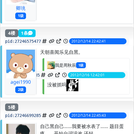
卿珧
1级
4楼
1条
2012/12/14 22:42:41
pid:
27246575477
天朝喜闻乐见自黑。
我是周秋辰
1级
2012/12/16 12:42:01
spid:
27296629885
agei1990
没被抓吗
2级
5楼
2012/12/14 22:45:43
pid:
27246699285
自己黑自己……我要被水表了…… 题目蛋
疼…… 开始台词没改 还好、