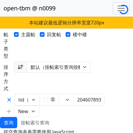
open-tbm @ n0099
Loadin
本站建议最低逻辑分辨率宽度720px
帖
主题帖
回复帖
楼中楼
子
类
型
排
序
方
式
非
查询
按帖索引查询
提交查询表单需要使用 JavaScript