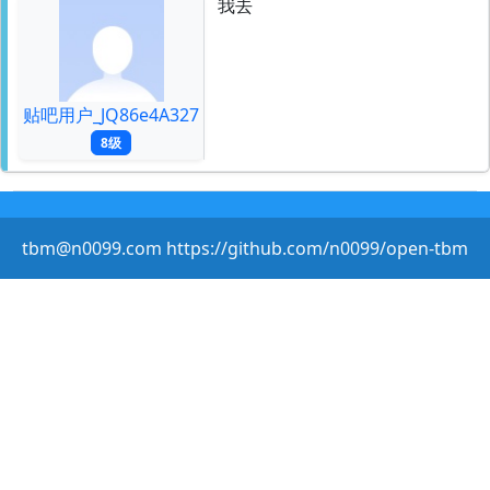
我去
贴吧用户_JQ86e4A327
8级
tbm@n0099.com https://github.com/n0099/open-tbm