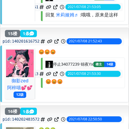
2021/07/08 21:53:05
spid:
140201622361
回复
米莉娅姆♬
:哦哦，原来是这样
15楼
1条
2021/07/08 21:52:43
pid:
140201616752
😡😡😡
停止34077239 锦夜Yx
楼主
14级
2021/07/08 21:53:30
spid:
140201628813
御影zed
😡😡😡
阿梓喵💕💕
12级
16楼
1条
2021/07/08 22:50:50
pid:
140202483572