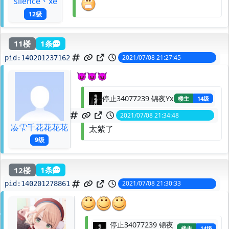
silence丶xe
12级
11楼
1条
2021/07/08 21:27:45
pid:
140201237162
😈😈😈
停止34077239 锦夜Yx
楼主
14级
2021/07/08 21:34:48
spid:
140201342564
凑雫千花花花花
太紫了
9级
12楼
1条
2021/07/08 21:30:33
pid:
140201278861
停止34077239 锦夜
楼主
14级