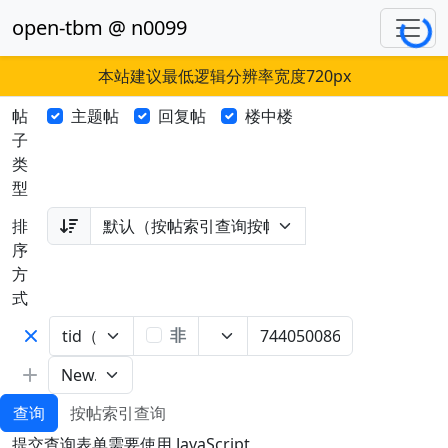
Loading...
open-tbm @ n0099
本站建议最低逻辑分辨率宽度720px
帖
主题帖
回复帖
楼中楼
子
类
型
排
序
方
式
非
查询
按帖索引查询
提交查询表单需要使用 JavaScript