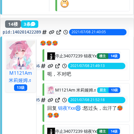
14楼
3条
2021/07/08 21:40:05
pid:
140201422289
🥵🥵🥵
停止34077239 锦夜Yx
楼主
14级
2021/07/08 21:49:13
spid:
140201562956
M1121Am
呃，不对吧
米莉娅姆♬
13级
M1121Am 米莉娅姆♬
层主
13级
2021/07/08 21:52:18
spid:
140201610595
回复
锦夜Yxx🌀
:怒过头，出汗了🥵
🥵🥵
停止34077239 锦夜Yx
楼主
14级