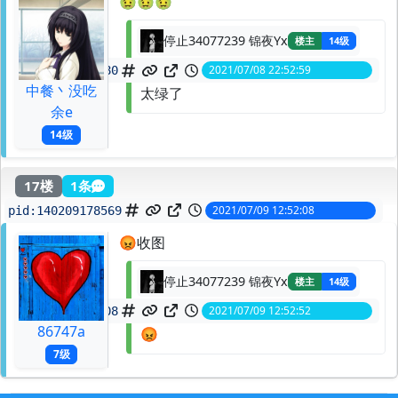
🤢🤢🤢
停止34077239 锦夜Yx
楼主
14级
2021/07/08 22:52:59
spid:
140202514680
中餐丶没吃
太绿了
余e
14级
17楼
1条
2021/07/09 12:52:08
pid:
140209178569
😡收图
停止34077239 锦夜Yx
楼主
14级
2021/07/09 12:52:52
spid:
140209187908
86747a
😡
7级