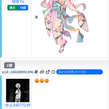
锦夜Yx
楼主
14级
来
2楼
2021/07/08 21:11:01
pid:
140200991496
😡😡😡
停止34077239