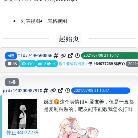
列表视图
表格视图
起始页
感觉😡这个表情很可爱友善，但是一直都是复制粘贴的
2021/07/08 21:10:47
v吧
tid:
7440500866
楼主兼最后回复：
停止34077239 锦夜Yx
2021/
35
170
2
1
1楼
2021/07/08 21:10:47
pid:
140200987910
感觉😡这个表情很可爱友善，但是一直都
是复制粘贴的，吧友能不能教我怎么打出
停止34077239