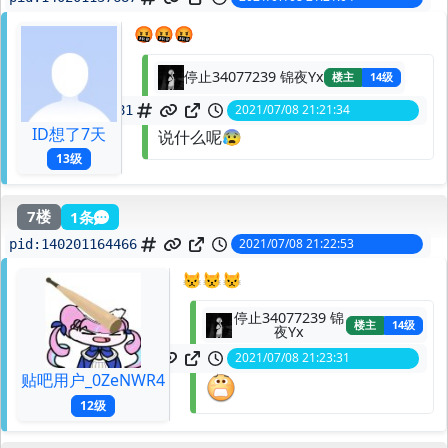
🤬🤬🤬
停止34077239 锦夜Yx
楼主
14级
2021/07/08 21:21:34
spid:
140201145181
ID想了7天
说什么呢😰
13级
7楼
1条
2021/07/08 21:22:53
pid:
140201164466
😾😾😾
停止34077239 锦
楼主
14级
夜Yx
2021/07/08 21:23:31
spid:
140201174096
贴吧用户_0ZeNWR4
12级