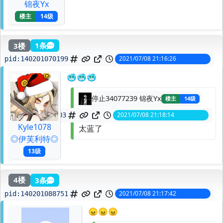
锦夜Yx
楼主
14级
3楼
1条
2021/07/08 21:16:26
pid:
140201070199
🥶🥶🥶
停止34077239 锦夜Yx
楼主
14级
2021/07/08 21:18:14
spid:
140201096403
Kyle1078
太蓝了
◎伊芙利特◎
13级
4楼
3条
2021/07/08 21:17:42
pid:
140201088751
😠😠😠