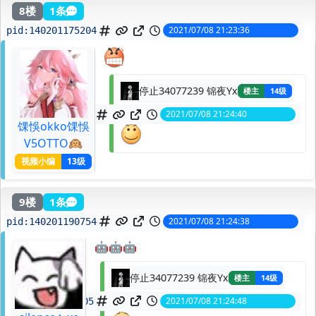
8楼
1条
2021/07/08 21:23:36
pid:
140201175204
停止34077239 锦夜Yx
楼主
14级
2021/07/08 21:24:40
spid:
140201191239
馃悞okko馃悞
V5OTTO🙉
视频小编
13级
9楼
1条
2021/07/08 21:24:38
pid:
140201190754
🤖🤖🤖
停止34077239 锦夜Yx
楼主
14级
2021/07/08 21:24:48
spid:
140201193405