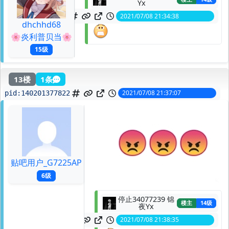
Yx
2021/07/08 21:34:38
spid:
140201340053
dhchhd68
🌸炎利普贝当🌸
15级
13楼
1条
2021/07/08 21:37:07
pid:
140201377822
贴吧用户_G7225AP
6级
停止34077239 锦
楼主
14级
夜Yx
2021/07/08 21:38:35
spid:
140201400078