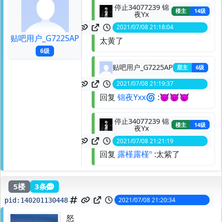
停止34077239 锦
楼主
14级
夜Yx
2021/07/08 21:18:04
spid:
140201093991
贴吧用户_G7225AP
太黄了
6级
贴吧用户_G7225AP
层主
6级
2021/07/08 21:19:37
spid:
140201116723
回复
锦夜Yxx🌀
:👿👿👿
停止34077239 锦
楼主
14级
夜Yx
2021/07/08 21:21:19
spid:
140201141455
回复
露槿露槿º
:太紫了
5楼
3条
2021/07/08 21:20:34
pid:
140201130448
怒