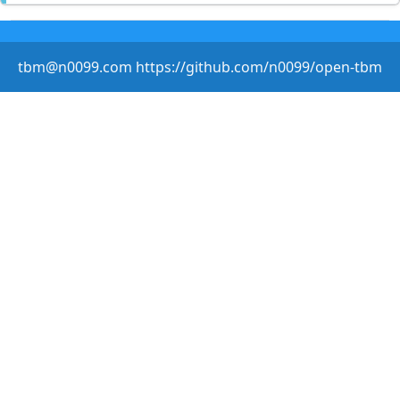
tbm@n0099.com https://github.com/n0099/open-tbm