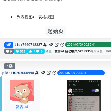
列表视图
表格视图
起始页
这下蚌了
2021/07/09 00:32:41
v吧
tid:
7440718387
楼主：
复古ad 贴吧用户_5PS5X35
最后回复：
FN
9
555
4
0
1楼
2021/07/09 00:32:41
pid:
140203660990
复古ad