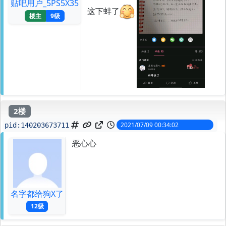
贴吧用户_5PS5X35
这下蚌了
楼主
9级
2楼
2021/07/09 00:34:02
pid:
140203673711
恶心心
名字都给狗X了
12级