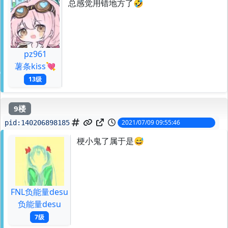
总感觉用错地方了🤣
pz961
薯条kiss💘
13级
9楼
2021/07/09 09:55:46
pid:
140206898185
梗小鬼了属于是😅
FNL负能量desu
负能量desu
7级