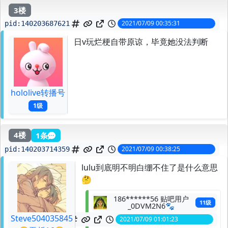
3楼
2021/07/09 00:35:31
pid:
140203687621
日v玩烂梗自带原谅，毕竟她没法判断
hololive转播号
1级
4楼
1条
2021/07/09 00:38:25
pid:
140203714359
lulu到底明不明白绷不住了是什么意思
🤔
186******56 贴吧用户
11级
_0DVM2N6🐾
Steve504035845
2021/07/09 01:01:23
spid:
140203906768