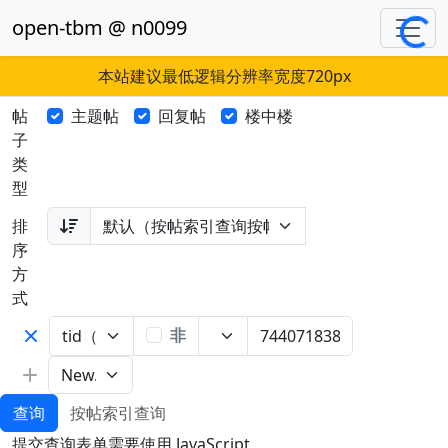
Loading...
open-tbm @ n0099
本站建议最低逻辑分辨率宽度720px
帖
主题帖
回复帖
楼中楼
子
类
型
排
序
方
式
非
查询
按帖索引查询
提交查询表单需要使用 JavaScript