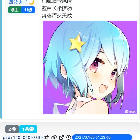
俏脸眉带风情
四汐丸子🌙
蓝白长裙攒动
楼主
11级
舞姿浑然天成
2楼
1条
2021/07/09 01:28:00
pid:
140204097639