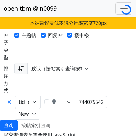
Loading.
open-tbm @ n0099
本站建议最低逻辑分辨率宽度720px
帖
主题帖
回复帖
楼中楼
子
类
型
排
序
方
式
非
查询
按帖索引查询
提交查询表单需要使用 JavaScript