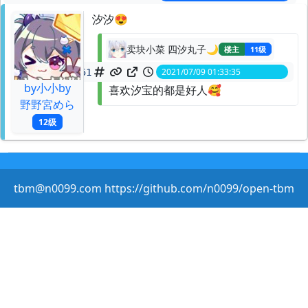
汐汐😍
卖块小菜 四汐丸子🌙
楼主
11级
2021/07/09 01:33:35
spid:
140204133251
by小小by
喜欢汐宝的都是好人🥰
野野宮めら
12级
tbm@n0099.com https://github.com/n0099/open-tbm