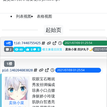
列表视图
表格视图
起始页
双眼宝石雕就秀发丝绸编成琼鼻小口点缀身躯娇小玲珑
2021/07/09 01:25:54
v吧
tid:
7440755425
楼主兼最后回复：
卖块小菜 四汐丸子🌙
2021/07/
2
49
0
0
1楼
2021/07/09 01:25:54
pid:
140204083828
双眼宝石雕就
秀发丝绸编成
琼鼻小口点缀
身躯娇小玲珑
肌肤白皙透亮
卖块小菜