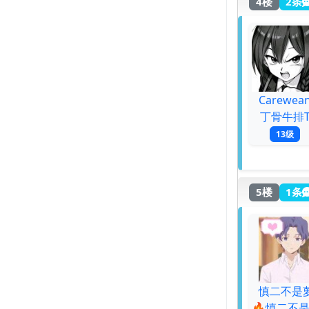
4楼
2条
Carewea
丁骨牛排
13级
5楼
1条
慎二不是
🔥慎二不