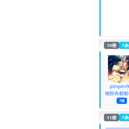
10楼
1条
plmplm9
物部布都都
7级
11楼
1条