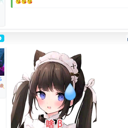
😘😘😘
5
🍭