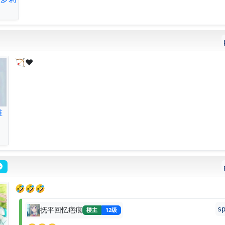
🏹❤️
谁
🤣🤣🤣
s
抚平回忆疤痕
楼主
12级