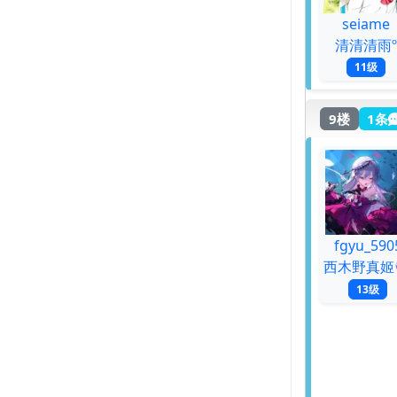
seiame
清清清雨º
11级
9楼
1条
fgyu_590
西木野真姬
13级