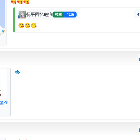
🥰🥰🥰
s
抚平回忆疤痕
楼主
12级
😘😘😘
🍼
🐟
条鱼