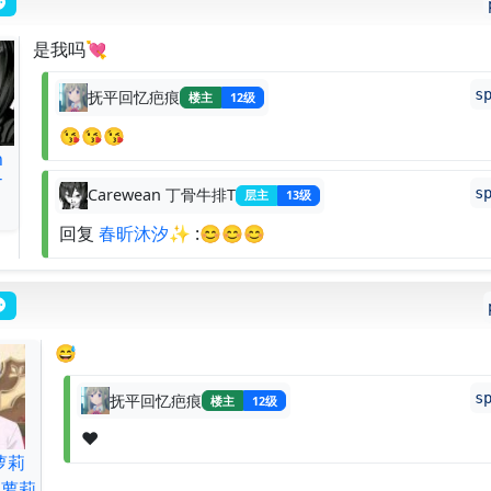
是我吗💘
s
抚平回忆疤痕
楼主
12级
😘😘😘
n
T
s
Carewean 丁骨牛排T
层主
13级
回复
春昕沐汐✨
:😊😊😊
😅
s
抚平回忆疤痕
楼主
12级
❤
萝莉
是萝莉