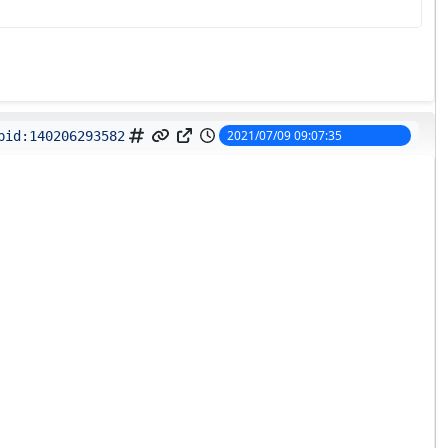
2021/07/09 09:07:35
pid:
140206293582