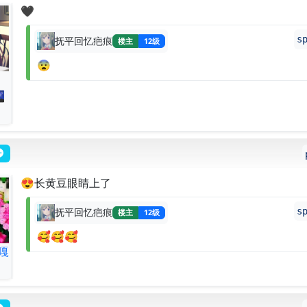
🖤
s
抚平回忆疤痕
楼主
12级
😨

😍长黄豆眼睛上了
s
抚平回忆疤痕
楼主
12级
🥰🥰🥰
嘎