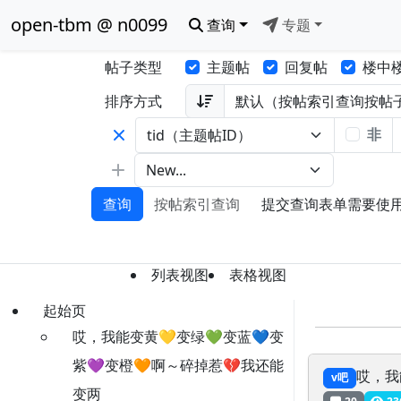
open-tbm @ n0099
查询
专题
帖子类型
主题帖
回复帖
楼中
排序方式
非
查询
按帖索引查询
提交查询表单需要使用 Ja
列表视图
表格视图
起始页
哎，我能变黄💛变绿💚变蓝💙变
紫💜变橙🧡啊～碎掉惹💔我还能
哎，我
v吧
变两
20
23