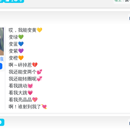
哎，我能变黄💛
变绿💚
变蓝💙
变紫💜
变橙🧡
痕
啊～碎掉惹💔
我还能变两个💕
我还能转圈呢💞
看我跳动💓
看我大跳💗
看我亮晶晶💖
啊！谁射到我了💘