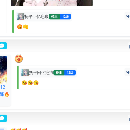
s
抚平回忆疤痕
楼主
12级
😡👊
s
抚平回忆疤痕
楼主
12级
😘😘😘
12
都🔥