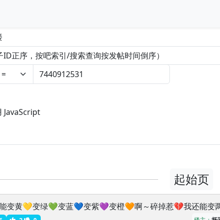
楼
vaScript
起始页
能变黄💛变绿💚变蓝💙变紫💜变橙🧡啊～碎掉惹💔我还能变
楼主：
抚
6
2
0