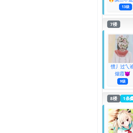
13级
7楼
惯丿过乀
烟霞😈
9级
8楼
1条