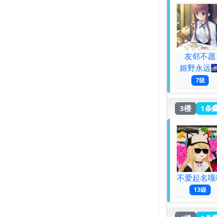
友邻不愿
姬野永远
7级
3楼
1条
不爱起名嘎
13级