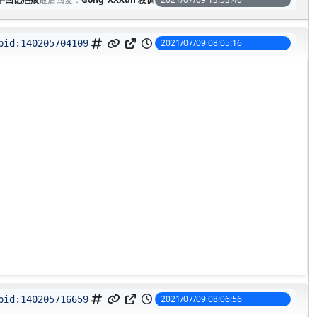
2021/07/09 08:05:16
pid:
140205704109
2021/07/09 08:06:56
pid:
140205716659