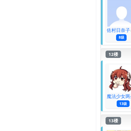
佐村日奈子
8级
12楼
魔法少女两
13级
13楼