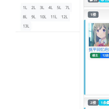
1L
2L
3L
4L
5L
7L
1楼
8L
9L
10L
11L
12L
13L
抚平回忆疤
楼主
12级
2楼
1条