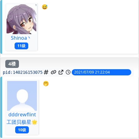
😅
Shinoa丶
11级
4楼
2021/07/09 21:22:04
pid:
140216153075
🤭
dddrewflint
工团贝极星🌟
10级