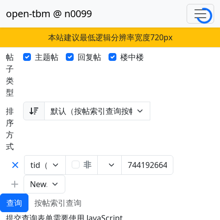
open-tbm @ n0099
Loading...
本站建议最低逻辑分辨率宽度720px
帖
主题帖
回复帖
楼中楼
子
类
型
排
序
方
式
非
查询
按帖索引查询
提交查询表单需要使用 JavaScript