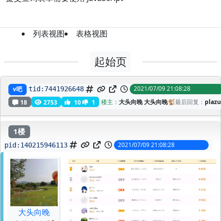
列表视图
表格视图
起始页
0人气有点没绷住
2021/07/09 21:08:28
v吧
tid:
7441926648
楼主：
大头向晚 大头向晚🐒
最后回复：
plaz
18
2753
10
1
1楼
2021/07/09 21:08:28
pid:
140215946113
大头向晚