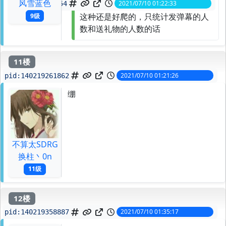
风雪蓝色
2021/07/10 01:22:33
spid:
140219269954
这种还是好爬的，只统计发弹幕的人
9级
数和送礼物的人数的话
11楼
2021/07/10 01:21:26
pid:
140219261862
绷
不算太SDRG
换柱丶0n
11级
12楼
2021/07/10 01:35:17
pid:
140219358887