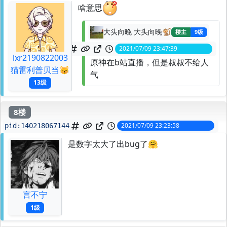
啥意思
大头向晚 大头向晚🐒
楼主
9级
2021/07/09 23:47:39
spid:
140218385280
lxr2190822003
原神在b站直播，但是叔叔不给人
猫雷利普贝当😽
气
13级
8楼
2021/07/09 23:23:58
pid:
140218067144
是数字太大了出bug了🤗
言不宁
1级