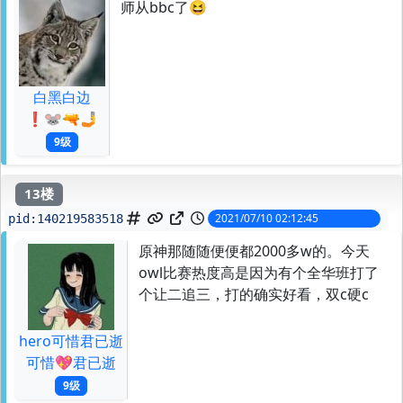
师从bbc了😆
白黑白边
❗️🐭🔫🤳
9级
13楼
2021/07/10 02:12:45
pid:
140219583518
原神那随随便便都2000多w的。今天
owl比赛热度高是因为有个全华班打了
个让二追三，打的确实好看，双c硬c
hero可惜君已逝
可惜💖君已逝
9级