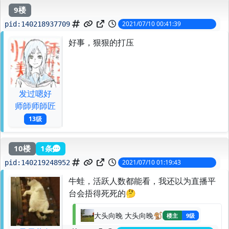
9楼
2021/07/10 00:41:39
pid:
140218937709
好事，狠狠的打压
发过嗯好
师師师師匠
13级
10楼
1条
2021/07/10 01:19:43
pid:
140219248952
牛蛙，活跃人数都能看，我还以为直播平
台会捂得死死的🤔
大头向晚 大头向晚🐒
楼主
9级