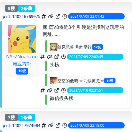
5楼
2条
2021/07/09 22:01:42
pid:
140216769075
额 逛V8将近3个月 硬是没找到这玩意的
网址……
随风児誓 月约星行
12级
NYFZNoahzou
2021/07/09 22:02:45
spid:
140216785872
诺亚方邹
头榜
10级
空空的低调 ☞九锡黄龙☜
11级
2021/07/10 02:31:51
spid:
140219675613
微信搜头榜
7楼
1条
2021/07/09 23:18:00
pid:
140217974084