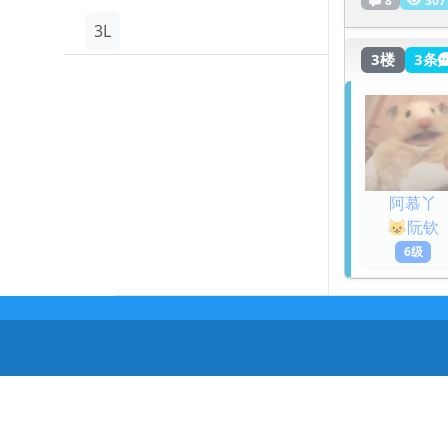
3L
3楼
3条
阿慕丫
😺阮钦
6级