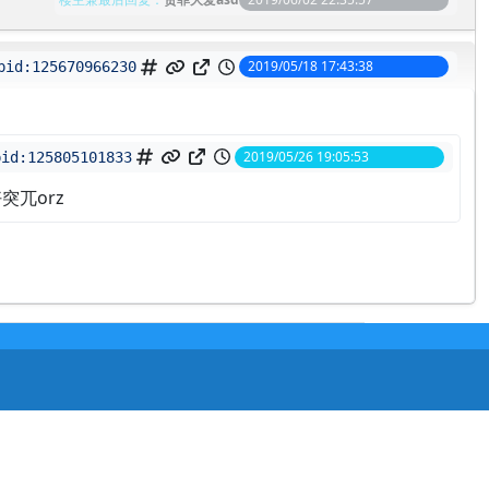
2019/05/18 17:43:38
pid:
125670966230
2019/05/26 19:05:53
pid:
125805101833
突兀orz