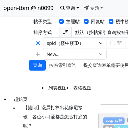
open-tbm @ n0099
查询
专题
帖子类型
主题帖
回复帖
楼中
排序方式
非
查询
按帖索引查询
提交查询表单需要使用 Ja
列表视图
表格视图
起始页
【提问】漫展打算出花嫁尼禄二
破，各位小可爱都是怎么打底的
cosplay吧
呢？
8
307