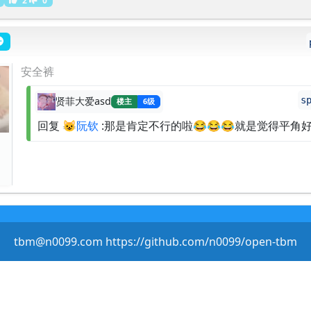
安全裤
s
贤菲大爱asd
楼主
6级
回复
😺阮钦
:那是肯定不行的啦😂😂😂就是觉得平角好
tbm@n0099.com https://github.com/n0099/open-tbm