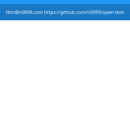
tbm@n0099.com https://github.com/n0099/open-tbm