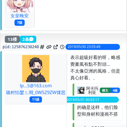
女皇晚安
7级
13楼
2条
2019/05/30 23:55:49
pid:
125876230240
表示超級好看的呀，略感
覺畫風有點不對頭…
不太像亞洲的風格，但是
真心好看。、
lp...5@163.com
阿卡玛
楼主
4级
璐村惂鐢ㄦ埛_0W5Z9ZW馃惥
利亚
11级
2019/05/31 00:03:17
spid:
125876337675
的确是这样，他们脸
型和身材和漫画不搭