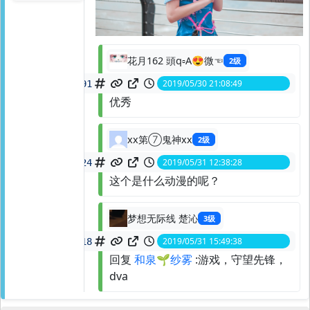
花月162 頭q▫A😍微☜
2级
2019/05/30 21:08:49
spid:
125873588491
优秀
xx第⑦鬼神xx
2级
2019/05/31 12:38:28
spid:
125882751224
这个是什么动漫的呢？
梦想无际线 楚沁
3级
2019/05/31 15:49:38
spid:
125885566418
回复
和泉🌱纱雾
:游戏，守望先锋，
dva