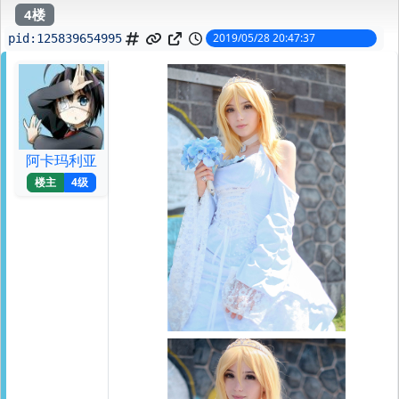
4楼
2019/05/28 20:47:37
pid:
125839654995
阿卡玛利亚
楼主
4级