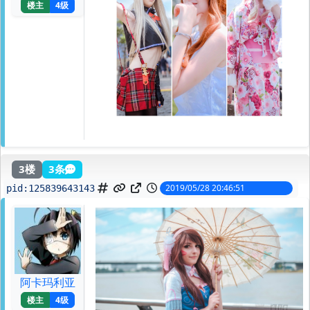
楼主
4级
3楼
3条
2019/05/28 20:46:51
pid:
125839643143
阿卡玛利亚
楼主
4级