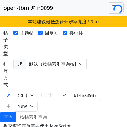
Loading...
open-tbm @ n0099
本站建议最低逻辑分辨率宽度720px
帖
主题帖
回复帖
楼中楼
子
类
型
排
序
方
式
非
查询
按帖索引查询
提交查询表单需要使用 JavaScript