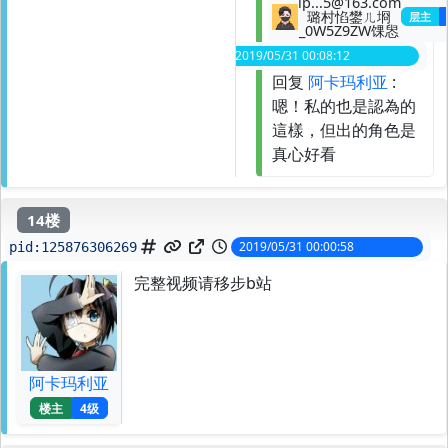
lp...5@163.com
璐村惂鐢ㄦ埛
层主
_0W5Z9ZW馃惥
2019/05/31 00:08:12
spid:
125876402569
回复
阿卡玛利亚
:
嗯！私的也是認為的
這樣，但出的角色是
真心好看
14楼
2019/05/31 00:00:58
pid:
125876306269
完整视频请移步b站
阿卡玛利亚
楼主
4级