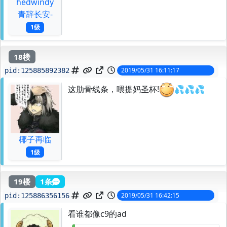
hedwindy
青辞长安-
1级
18楼
2019/05/31 16:11:17
pid:
125885892382
这肋骨线条，喂提妈圣杯!
💦💦💦
椰子再临
1级
19楼
1条
2019/05/31 16:42:15
pid:
125886356156
看谁都像c9的ad