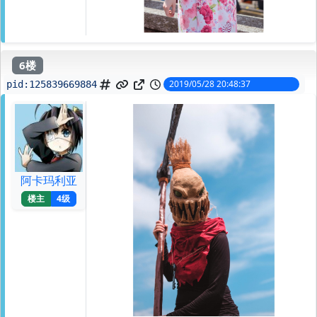
6楼
2019/05/28 20:48:37
pid:
125839669884
阿卡玛利亚
楼主
4级