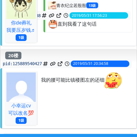
青衣纪尘若殷殷
13级
2019/05/31 17:56:23
spid:
125887415688
你de葬礼
直到我看了这句话
我要压岁钱♬
1级
20楼
2019/05/31 20:34:58
pid:
125889540427
我的腰可能比镇楼图左的还细
小幸运cv
可以改名💯
1级