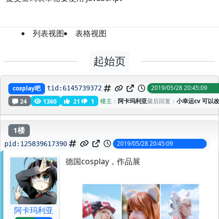
列表视图
表格视图
起始页
德国cosplay，作品展
2019/05/28 20:45:09
cosplay吧
tid:
6145739372
楼主：
阿卡玛利亚
最后回复：
小幸运cv 可以改
24
1360
21
1
1楼
2019/05/28 20:45:09
pid:
125839617390
德国cosplay，作品展
阿卡玛利亚