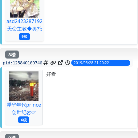
asd2423287192
天命主教◆奥托
9级
8楼
2019/05/28 21:20:22
pid:
125840160746
好看
浮华年代prince
创世纪ლ☞
6级
9楼